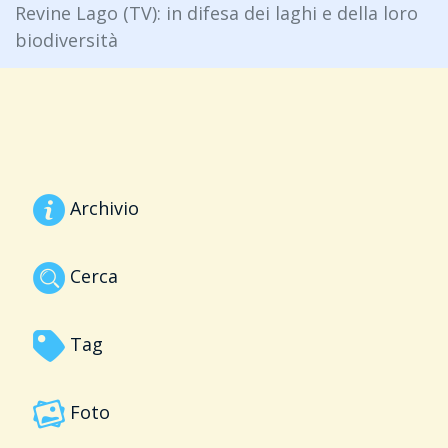
Revine Lago (TV): in difesa dei laghi e della loro
biodiversità
Archivio
Cerca
Tag
Foto