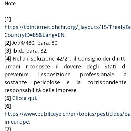
Note:
[1]
https://tbinternet.ohchr.org/_layouts/15/TreatyB
CountryID=85&Lang=EN
.
[2]
A/74/480, para. 80.
[3]
Ibid., para. 82.
[4]
Nella risoluzione 42/21, il Consiglio dei diritti
umani riconosce il dovere degli Stati di
prevenire l'esposizione professionale a
sostanze pericolose e la corrispondente
responsabilità delle imprese.
[5]
Clicca qui
.
[6]
https://www.publiceye.ch/en/topics/pesticides/b
in-europe
.
[7]