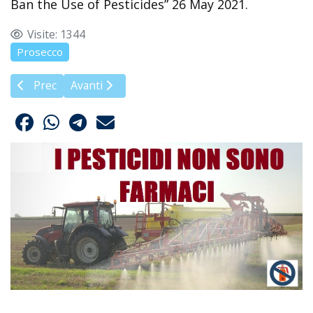
Ban the Use of Pesticides” 26 May 2021.
Visite: 1344
Prosecco
Articolo precedente: Carlo Petrini: sistema alimentare e tu
Articolo successivo: La trappola dei pesticidi (
Prec
Avanti