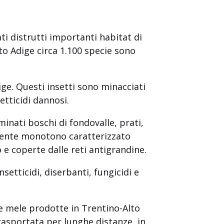
ti distrutti importanti habitat di
lto Adige circa 1.100 specie sono
ige. Questi insetti sono minacciati
etticidi dannosi.
inati boschi di fondovalle, prati,
mbiente monotono caratterizzato
 e coperte dalle reti antigrandine.
setticidi, diserbanti, fungicidi e
e mele prodotte in Trentino-Alto
rasportata per lunghe distanze, in