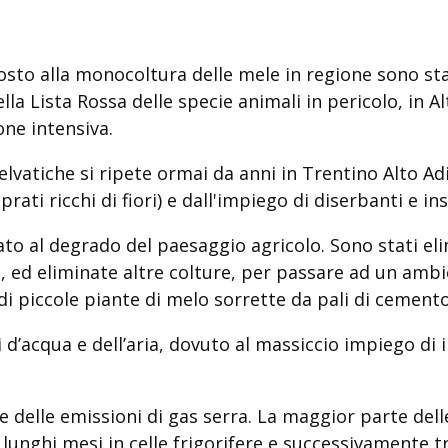
posto alla monocoltura delle mele in regione sono sta
lla Lista Rossa delle specie animali in pericolo, in A
one intensiva.
lvatiche si ripete ormai da anni in Trentino Alto Ad
rati ricchi di fiori) e dall'impiego di diserbanti e ins
o al degrado del paesaggio agricolo. Sono stati elim
eri, ed eliminate altre colture, per passare ad un a
i piccole piante di melo sorrette da pali di cemento
 d’acqua e dell’aria, dovuto al massiccio impiego di in
delle emissioni di gas serra. La maggior parte dell
lunghi mesi in celle frigorifere e successivamente t