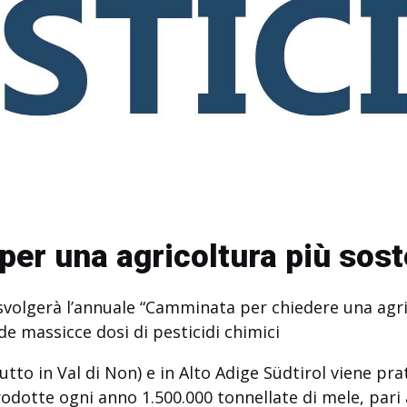
er una agricoltura più sost
 svolgerà l’annuale “Camminata per chiedere una agric
de massicce dosi di pesticidi chimici
tto in Val di Non) e in Alto Adige Südtirol viene prat
dotte ogni anno 1.500.000 tonnellate di mele, pari a