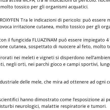
 molto tossico per gli organismi acquatici.
PROXYFEN Tra le indicazioni di pericolo: può essere m
rovoca irritazione cutanea, molto tossico per gli org
 con
il fungicida FLUAZINAM può essere impiegato 4 vo
zione cutanea, sospettato di nuocere al feto, molto t
 irrorati nei meleti e vigneti si disperdono nell’ambi
ti, negli orti, nei parchi gioco e campi sportivi, lungo 
e industriale delle mele, che mira ad ottenere ad ogn
scientifici hanno dimostrato come l’esposizione ai pes
disturbi neurologici, malattie respiratorie e tumori.