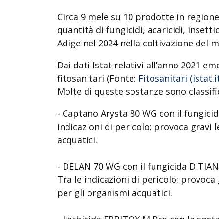
Circa 9 mele su 10 prodotte in regione
quantità di fungicidi, acaricidi, insetti
Adige nel 2024 nella coltivazione del 
Dai dati Istat relativi all’anno 2021 e
fitosanitari (Fonte:
Fitosanitari (istat.i
Molte di queste sostanze sono classifi
-
Captano Arysta 80 WG con
il fungic
indicazioni di pericolo: provoca gravi 
acquatici.
- DELAN 70 WG con
il fungicida DITIAN
Tra le indicazioni di pericolo: provoca 
per gli organismi acquatici.
-
l'erbicida ERBITOX
M Pro con la sosta