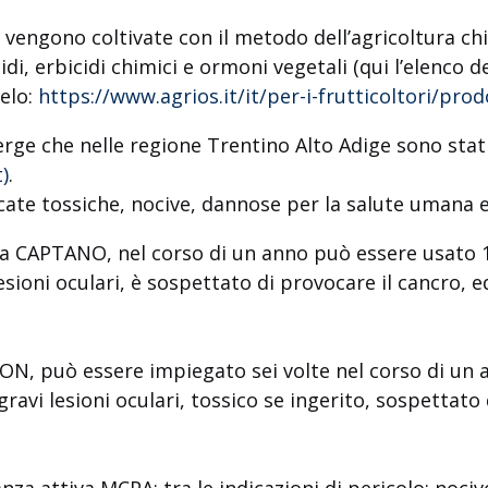
 vengono coltivate con il metodo dell’agricoltura ch
cidi, erbicidi chimici e ormoni vegetali (qui l’elenco 
melo:
https://www.agrios.it/it/per-i-frutticoltori/prodo
merge che nelle regione Trentino Alto Adige sono stat
t)
.
cate tossiche, nocive, dannose per la salute umana 
ida CAPTANO, nel corso di un anno può essere usato 1
lesioni oculari, è sospettato di provocare il cancro, 
ON, può essere impiegato sei volte nel corso di un 
gravi lesioni oculari, tossico se ingerito, sospettato
nza attiva MCPA; t
ra le indicazioni di pericolo: noci