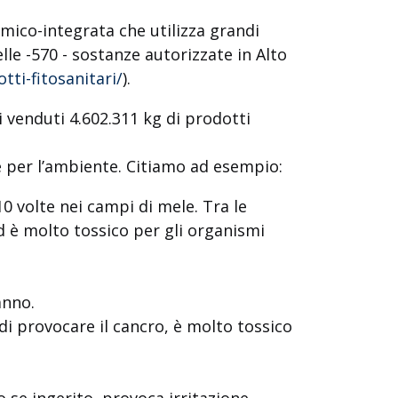
imico-integrata che utilizza grandi
delle -570 - sostanze autorizzate in Alto
tti-fitosanitari/
).
i venduti 4.602.311 kg di prodotti
e per l’ambiente. Citiamo ad esempio:
0 volte nei campi di mele. Tra le
ed è molto tossico per gli organismi
anno.
 di provocare il cancro, è molto tossico
vo se ingerito, provoca irritazione