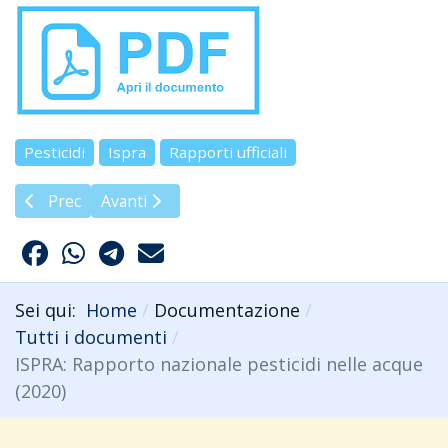
Pesticidi
Ispra
Rapporti ufficiali
Articolo precedente: ISPRA: Rapporto "Transizione ecologi
Articolo successivo: L'internazionale dei pesticid
Prec
Avanti
Sei qui:
Home
Documentazione
Tutti i documenti
ISPRA: Rapporto nazionale pesticidi nelle acque
(2020)