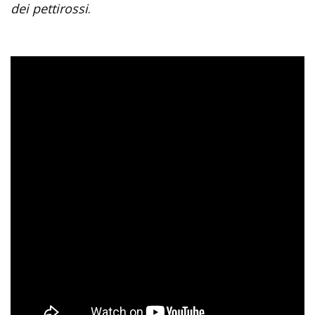
dei pettirossi
.