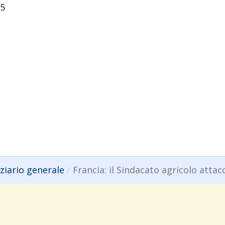
25
egativi sugli organismi non bersaglio
icidi
ziario generale
Francia: il Sindacato agricolo atta