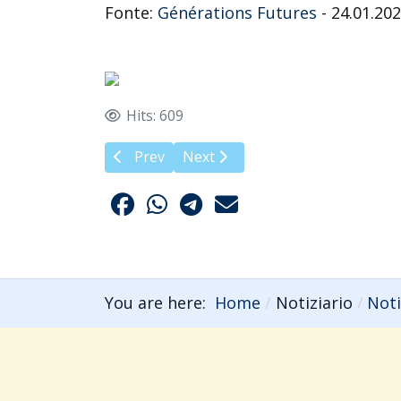
Fonte:
Générations Futures
- 24.01.20
Hits: 609
Previous article: I pesticidi hanno effetti n
Next article: Più vigneti = più pest
Prev
Next
You are here:
Home
Notiziario
Noti