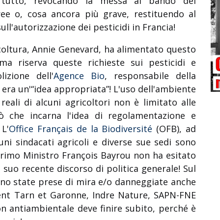
 tutto, revocando la messa al bando dei
eree o, cosa ancora più grave, restituendo al
sull'autorizzazione dei pesticidi in Francia!
icoltura, Annie Genevard, ha alimentato questo
ma riserva queste richieste sui pesticidi e
izione dell'
Agence Bio
, responsabile della
 era un'“idea appropriata”! L'uso dell'ambiente
ali di alcuni agricoltori non è limitato alle
 che incarna l'idea di regolamentazione e
 L'
Office Français de la Biodiversité
(OFB), ad
ni sindacati agricoli e diverse sue sedi sono
Primo Ministro François Bayrou non ha esitato
suo recente discorso di politica generale! Sul
ono state prese di mira e/o danneggiate anche
ent Tarn et Garonne, Indre Nature, SAPN-FNE
n antiambientale deve finire subito, perché è