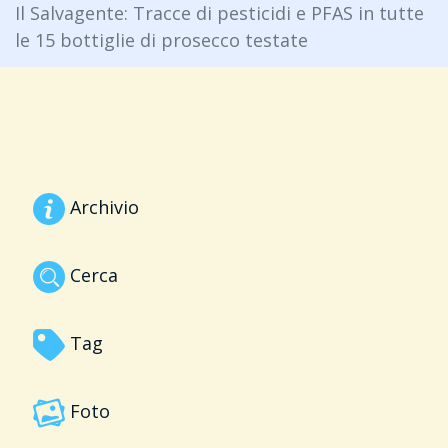
Il Salvagente: Tracce di pesticidi e PFAS in tutte
le 15 bottiglie di prosecco testate
Archivio
Cerca
Tag
Foto