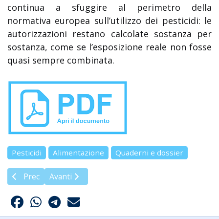
continua a sfuggire al perimetro della
normativa europea sull’utilizzo dei pesticidi: le
autorizzazioni restano calcolate sostanza per
sostanza, come se l’esposizione reale non fosse
quasi sempre combinata.
Pesticidi
Alimentazione
Quaderni e dossier
Articolo precedente: Dossier Stop pesticidi nel piatto (202
Articolo successivo: Ernesto Burgio: Dalla geneti
Prec
Avanti