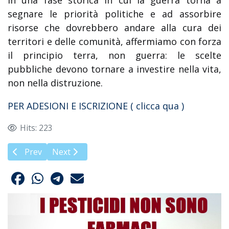
In una fase storica in cui la guerra torna a
segnare le priorità politiche e ad assorbire
risorse che dovrebbero andare alla cura dei
territori e delle comunità, affermiamo con forza
il principio terra, non guerra: le scelte
pubbliche devono tornare a investire nella vita,
non nella distruzione.
PER ADESIONI E ISCRIZIONE ( clicca qua )
Hits: 223
Previous article: Verona: monitoraggio pesticidi nei giardin
Next article: Stop ai nuovi OGM-TEA
Prev
Next