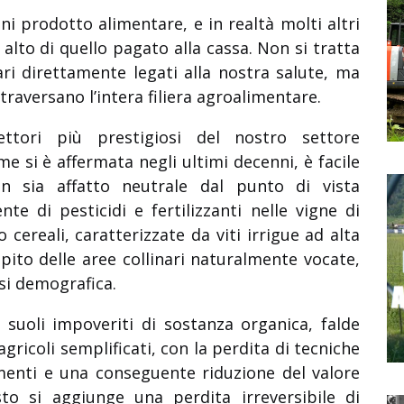
 prodotto alimentare, e in realtà molti altri
alto di quello pagato alla cassa. Non si tratta
ari direttamente legati alla nostra salute, ma
ttraversano l’intera filiera agroalimentare.
tori più prestigiosi del nostro settore
me si è affermata negli ultimi decenni, è facile
 sia affatto neutrale dal punto di vista
e di pesticidi e fertilizzanti nelle vigne di
cereali, caratterizzate da viti irrigue ad alta
pito delle aree collinari naturalmente vocate,
isi demografica.
 suoli impoveriti di sostanza organica, falde
gricoli semplificati, con la perdita di tecniche
amenti e una conseguente riduzione del valore
sto si aggiunge una perdita irreversibile di