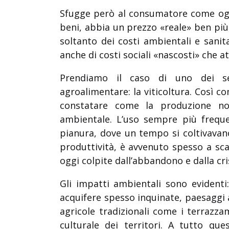
Sfugge però al consumatore come ogni
beni, abbia un prezzo «reale» ben più 
soltanto dei costi ambientali e sanit
anche di costi sociali «nascosti» che a
Prendiamo il caso di uno dei set
agroalimentare: la viticoltura. Così co
constatare come la produzione non
ambientale. L’uso sempre più frequent
pianura, dove un tempo si coltivavano 
produttività, è avvenuto spesso a sca
oggi colpite dall’abbandono e dalla cr
Gli impatti ambientali sono evidenti:
acquifere spesso inquinate, paesaggi a
agricole tradizionali come i terrazz
culturale dei territori. A tutto que