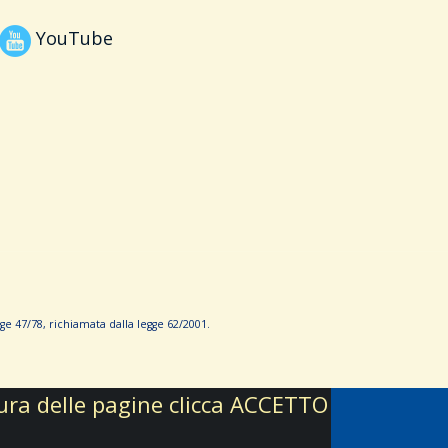
YouTube
e 47/78, richiamata dalla leg­ge 62/­2001.
ttura delle pagine clicca ACCETTO