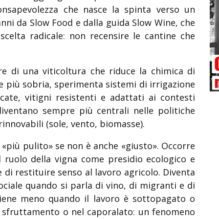
consapevolezza che nasce la spinta verso un
nni da Slow Food e dalla guida Slow Wine, che
celta radicale: non recensire le cantine che
e di una viticoltura che riduce la chimica di
e più sobria, sperimenta sistemi di irrigazione
ate, vitigni resistenti e adattati ai contesti
 diventano sempre più centrali nelle politiche
rinnovabili (sole, vento, biomasse).
 «più pulito» se non è anche «giusto». Occorre
il ruolo della vigna come presidio ecologico e
e di restituire senso al lavoro agricolo. Diventa
ociale quando si parla di vino, di migranti e di
 viene meno quando il lavoro è sottopagato o
lo sfruttamento o nel caporalato: un fenomeno