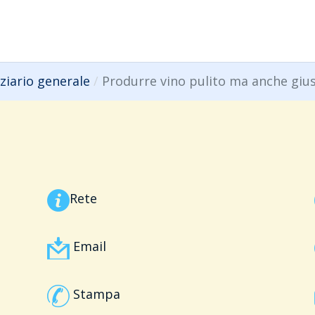
ziario generale
Produrre vino pulito ma anche giust
Rete
Email
Stampa