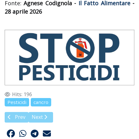
Fonte:
Agnese Codignola -
Il Fatto Alimentare
-
28 aprile 2026
Hits: 196
Pesticidi
cancro
Previous article: Più vigneti = Più pesticidi
Next article: Lana (BZ): appello per lo Stop ai di
Prev
Next