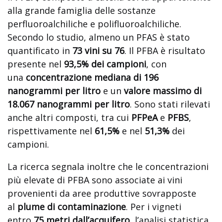
alla grande famiglia delle sostanze
perfluoroalchiliche e polifluoroalchiliche.
Secondo lo studio, almeno un PFAS è stato
quantificato in
73 vini su 76
. Il PFBA è risultato
presente nel
93,5% dei campioni
, con
una
concentrazione mediana di 196
nanogrammi per litro
e un
valore massimo di
18.067 nanogrammi per litro
. Sono stati rilevati
anche altri composti, tra cui
PFPeA
e
PFBS
,
rispettivamente nel
61,5%
e nel
51,3%
dei
campioni.
La ricerca segnala inoltre che le concentrazioni
più elevate di PFBA sono associate ai vini
provenienti da aree produttive sovrapposte
al
plume di contaminazione
. Per i vigneti
entro
75 metri dall’acquifero
, l’analisi statistica