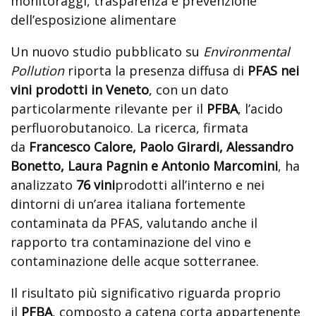
monitoraggi, trasparenza e prevenzione
dell’esposizione alimentare
Un nuovo studio pubblicato su
Environmental
Pollution
riporta la presenza diffusa di
PFAS nei
vini prodotti in Veneto
, con un dato
particolarmente rilevante per il
PFBA
, l’acido
perfluorobutanoico. La ricerca, firmata
da
Francesco Calore, Paolo Girardi, Alessandro
Bonetto, Laura Pagnin e Antonio Marcomini
, ha
analizzato
76 vini
prodotti all’interno e nei
dintorni di un’area italiana fortemente
contaminata da PFAS, valutando anche il
rapporto tra contaminazione del vino e
contaminazione delle acque sotterranee.
Il risultato più significativo riguarda proprio
il
PFBA
, composto a catena corta appartenente