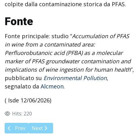
colpite dalla contaminazione storica da PFAS.
Fonte
Fonte principale: studio “
Accumulation of PFAS
in wine from a contaminated area:
Perfluorobutanoic acid (PFBA) as a molecular
marker of PFAS groundwater contamination and
implications of wine ingestion for human health
”,
pubblicato su
Environmental Pollution
,
segnalato da
Alcmeon
.
( Isde 12/06/2026)
Hits: 220
Previous article: Report Rai-Tre: inchiesta sui pesticidi
Next article: Pesticidi e cancro: uno studio svela 
Prev
Next