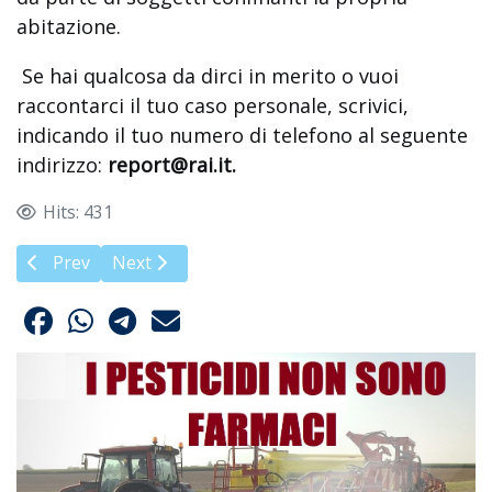
abitazione.
Se hai qualcosa da dirci in merito o vuoi
raccontarci il tuo caso personale, scrivici,
indicando il tuo numero di telefono al seguente
indirizzo:
report@rai.it
.
Hits: 431
Previous article: Addio a Ernesto Burgio
Next article: Allarme PFAS nei vini veneti
Prev
Next