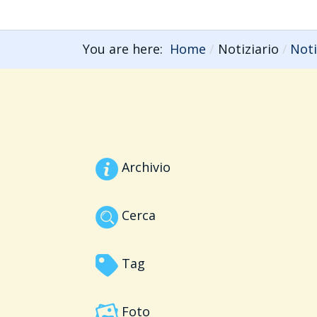
You are here:
Home
Notiziario
Noti
Archivio
Cerca
Tag
Foto