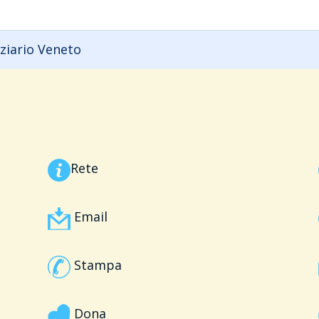
ziario Veneto
Rete
Email
Stampa
Dona