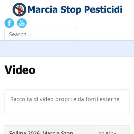
Search
Video
Raccolta di video propri e da fonti esterne
Title
Created Date
Follina 2026: Marcia Stop
11 May