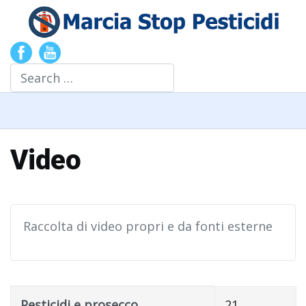
Search
Video
Raccolta di video propri e da fonti esterne
Title
Created Date
Pesticidi e prosecco
21