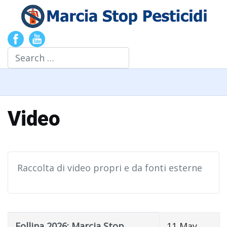
Search
Video
Raccolta di video propri e da fonti esterne
Title
Published Date
Follina 2026: Marcia Stop
11 May